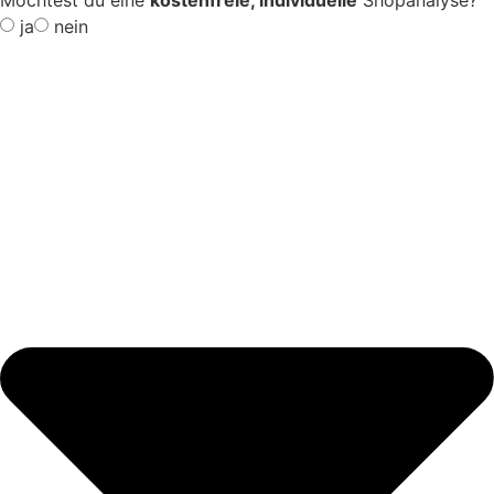
Möchtest du eine
kostenfreie, individuelle
Shopanalyse?
ja
nein